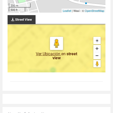
200 m
500 ft
Leaflet
| Wasi - ©
OpenStreetMap
Street View
Ver Ubicación
en
street
view