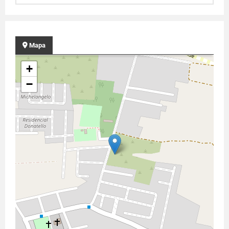
Mapa
+
−