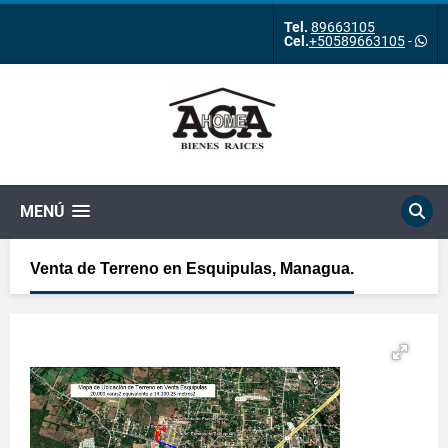
Tel.
89663105
Cel.
+50589663105
-
MENÚ
Venta de Terreno en Esquipulas, Managua.