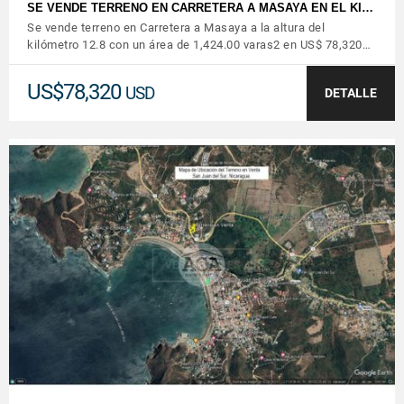
SE VENDE TERRENO EN CARRETERA A MASAYA EN EL KI…
Se vende terreno en Carretera a Masaya a la altura del
kilómetro 12.8 con un área de 1,424.00 varas2 en US$ 78,320…
US$78,320
USD
DETALLE
VER DETALLES