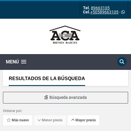
Tel.
89663105
Cel.
+50589663105
-
MENÚ
RESULTADOS DE LA BÚSQUEDA
Búsqueda avanzada
Ordenar por:
Más nuevo
Menor precio
Mayor precio