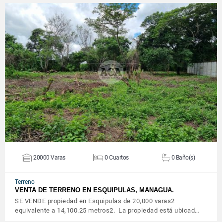
VER DETALLES
20000 Varas
0 Cuartos
0 Baño(s)
Terreno
VENTA DE TERRENO EN ESQUIPULAS, MANAGUA.
SE VENDE propiedad en Esquipulas de 20,000 varas2
equivalente a 14,100.25 metros2. La propiedad está ubicad…