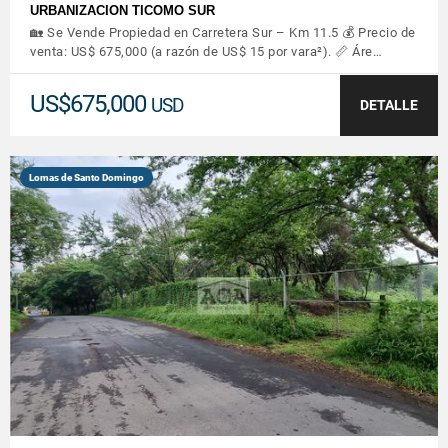
URBANIZACION TICOMO SUR
🏡 Se Vende Propiedad en Carretera Sur – Km 11.5 💰 Precio de
venta: US$ 675,000 (a razón de US$ 15 por vara²). 📏 Áre…
US$675,000
USD
DETALLE
Lomas de Santo Domingo
VER DETALLES