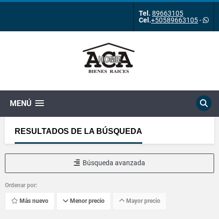
Tel.
89663105
Cel.
+50589663105
-
MENÚ
RESULTADOS DE LA BÚSQUEDA
Búsqueda avanzada
Ordenar por:
Más nuevo
Menor precio
Mayor precio