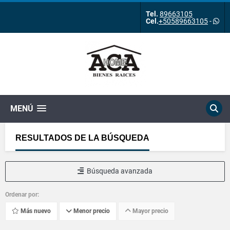
Tel.
89663105
Cel.
+50589663105
-
MENÚ
RESULTADOS DE LA BÚSQUEDA
Búsqueda avanzada
Ordenar por:
Más nuevo
Menor precio
Mayor precio