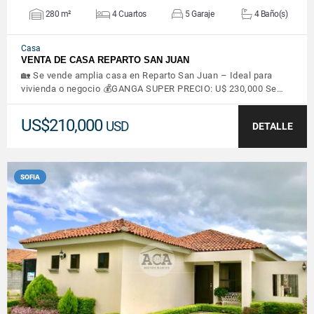
280 m²
4 Cuartos
5 Garaje
4 Baño(s)
Casa
VENTA DE CASA REPARTO SAN JUAN
🏡 Se vende amplia casa en Reparto San Juan – Ideal para
vivienda o negocio 💰GANGA SUPER PRECIO: U$ 230,000 Se…
US$210,000
USD
DETALLE
SOFIA
VER DETALLES